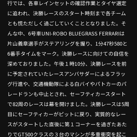
行では、各車レインセットの確認作業とタイヤ選定
に追われ、決勝レースのスタート時刻まで各チーム
とも慌ただしく過ごしていくこととなりました。そ
んな中、6号車UNI-ROBO BLUEGRASS FERRARIは
片山義章選手がステアリングを握り、1分47秒580と
6番手タイムをマーク。決勝レースに向けての自信を
深めておりました。午後１時10分、決勝レースを前
に予定されていたレースアンバサダーによるフラッ
グ行進や、交通機動隊による白バイやパトカーのパ
レードランも中止とされ、セーフティカースタート
で82周のレースは幕を開けました。決勝レースは5周
目にセーフティカーがピットに戻り、実質的なレー
スがスタートした直後に第１コーナーを過ぎたあた
りでGT500クラスの３台のマシンが多重衝突を起こ