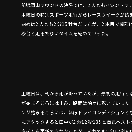
前戦岡山ラウンドの決勝では、2 人ともマシント
木曜日の特別スポーツ走行からレースウイークが始まっ
始めは2 人とも2 分15 秒台だったが、2 本目で岡部
秒台と走るたびにタイムを縮めていった。
土曜日は、朝から雨が降っていたが、最初の走行となっ
が始まるころには止み、路面は徐々に乾いていった。S
ンが始まるころには、ほぼドライコンディションとな
にアタックすると田中が2 分12 秒185 と自己ベス
タイムを更新できなかったが、それでも2 分12 秒94