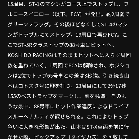
15周目、ST-1のマシンがコース上でストップし、フ
ルコースイエロー（以下、FCY）が発出。約2周弱で
グリーンフラッグ。その後ほどなくしてST-4のマシ
ンがトラブルにてストップ。19周目で再びFCY。こ
こでST-5Rクラストップの88号車はピットへ。
KOSHIDO RACINGはそのままピットへは入らず周回
数を重ねていく。1周回でFCYは解除され、ポジショ
ンは2位でトップ65号車との差は3秒強。引き続き山
本はロトスタ号に鞭を打つ。23周目にして2分17秒
155のベストラップをマークし、前を猛追。そのよ
うな最中、88号車にピット作業違反によるドライブ
スルーペナルティが課せられる。これによりトップ
争いに大きな影響が出た。山本はST-X車両を前に行
かせた際、ピックアップ（タイヤカス）を回収して