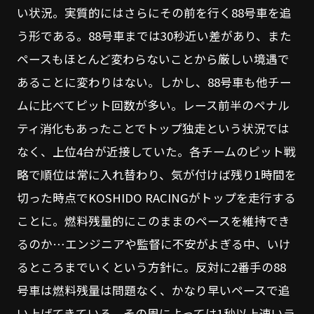
い状況。実質的にはさらにその前を行く88号車を追
う形である。88号車までは30秒近い差があり、また
ペースもほとんど変わらないことから厳しい境遇で
あることに変わりはない。しかし、88号車も他チー
ムに比べてピット回数が多い。レース前半のペナル
ティ消化もあったことでトップ独走という状況では
なく、上位4台が近接していた。各チームのピット戦
略で順位は常に入れ替わり、気が付けば残り1時間を
切った時点でKOSHIDO RACINGがトップを走行する
ことに。燃料残量的にこのままのペースを維持でき
るのか…エンジニアや監督に不安がよぎる中、いけ
るところまでいくという方針に。反対に2番手の88
号車は燃料残量は問題なく、かなり早いペースで追
い上げてきている。その周によっては1秒以上速いラ