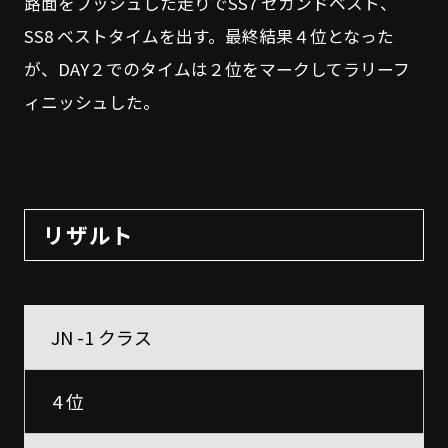
路面をプッシュした走りでSS7 セカンドベスト、
SS8 ベストタイムを出す。最終結果４位となった
が、DAY２でのタイムは２位をマークしてラリーフ
ィニッシュした。
リザルト
JN -1 クラス
4 位