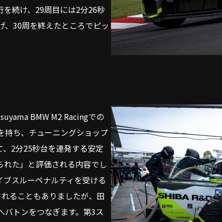
を続け、29周目には2分26秒
げ、30周を終えたところでピッ
ma BMW M2 Racingでの
験を持ち、チューニングショップ
、2分25秒台を連発する安定
られた」と評価される内容でし
イブスルーペナルティを受ける
されることもありましたが、田
へバトンをつなぎます。第3ス