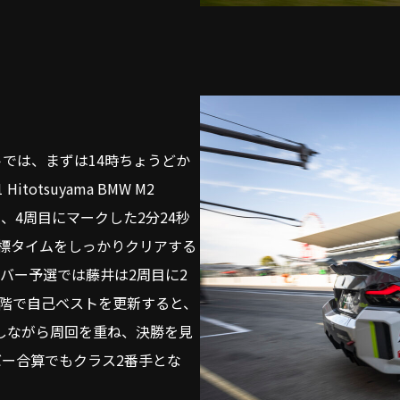
トでは、まずは14時ちょうどか
otsuyama BMW M2
り、4周目にマークした2分24秒
目標タイムをしっかりクリアする
バー予選では藤井は2周目に2
段階で自己ベストを更新すると、
しながら周回を重ね、決勝を見
バー合算でもクラス2番手とな