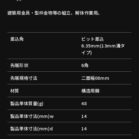
建築用金具・型枠金物等の組立、解体作業用。
差込角
ビット差込
6.35mm(13mm溝タ
イプ)
先端形状
6角
先端規格寸法
二面幅08mm
材質
構造用鋼
製品単体質量(g)
48
製品単体寸法(mm)w
14
製品単体寸法(mm)d
14