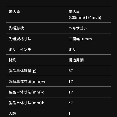
差込角
差込角
6.35mm(1/4inch)
先端形状
ヘキサゴン
先端規格寸法
二面幅10mm
ミリ／インチ
ミリ
材質
構造用鋼
製品単体質量(g)
67
製品単体寸法(mm)w
17
製品単体寸法(mm)d
17
製品単体寸法(mm)h
57
入数
1