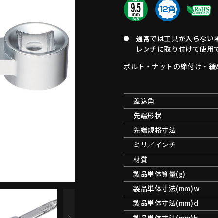
通常では工具が入らない
レンチに取り付けて使用
ボルト・ナットの締付け・緩
差込角
先端形状
先端規格寸法
ミリ／インチ
材質
製品単体質量(g)
製品単体寸法(mm)w
製品単体寸法(mm)d
製品単体寸法(mm)h