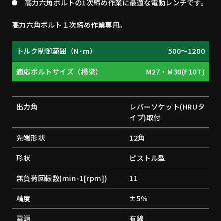
高力六角ボルトの1次締め作業に最適な電動レンチです。
高力六角ボルト１次締め作業専用。
トルク制御範囲（N･m）
500～1200
適応ボルトサイズ（橋梁）
M27・M30(F10T)
出力角
レバーソケット(HRUタ
イプ)取付
先端形状
12角
形状
ピストル型
無負荷回転数(min-1[rpm])
11
精度
±5%
電源
有線