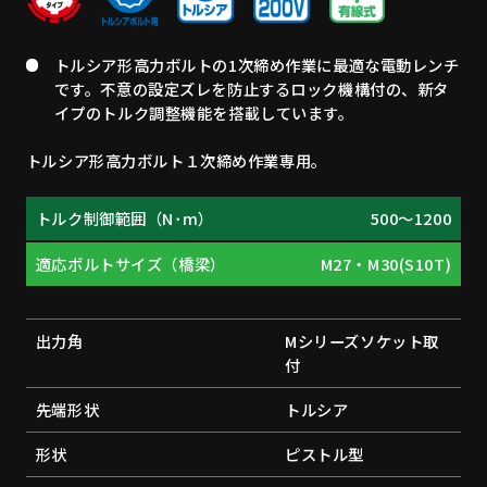
トルシア形高力ボルトの1次締め作業に最適な電動レンチ
です。不意の設定ズレを防止するロック機構付の、新タ
イプのトルク調整機能を搭載しています。
トルシア形高力ボルト１次締め作業専用。
トルク制御範囲（N･m）
500～1200
適応ボルトサイズ（橋梁）
M27・M30(S10T)
出力角
Mシリーズソケット取
付
先端形状
トルシア
形状
ピストル型