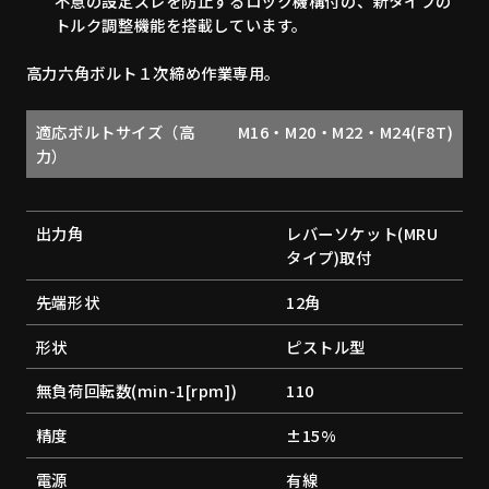
不意の設定ズレを防止するロック機構付の、新タイプの
トルク調整機能を搭載しています。
高力六角ボルト１次締め作業専用。
適応ボルトサイズ（高
M16・M20・M22・M24(F8T)
力）
出力角
レバーソケット(MRU
タイプ)取付
先端形状
12角
形状
ピストル型
無負荷回転数(min-1[rpm])
110
精度
±15%
電源
有線