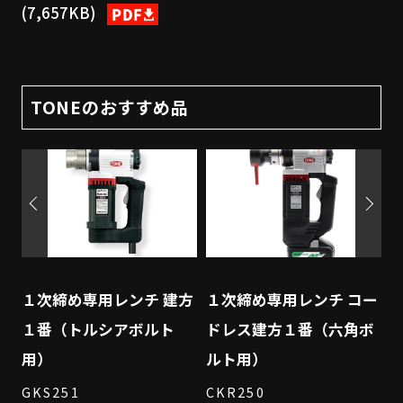
(7,657KB)
TONEのおすすめ品
ー
１次締め専用レンチ 建方
１次締め専用レンチ コー
ボ
１番（トルシアボルト
ドレス建方１番（六角ボ
用）
ルト用）
GKS251
CKR250
G