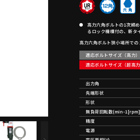
高力六角ボルトの1次締
るロック機構付の、新タ
高力六角ボルト狭小場所での
適応ボルトサイズ（高力
適応ボルトサイズ（超高
出力角
先端形状
形状
無負荷回転数(min-1[rpm]
精度
電源
電圧単相(V)