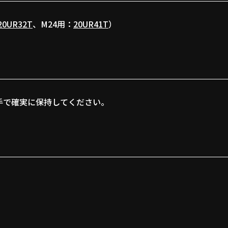
20UR32T
、M24用：
20UR41T
）
手で確実に保持してください。