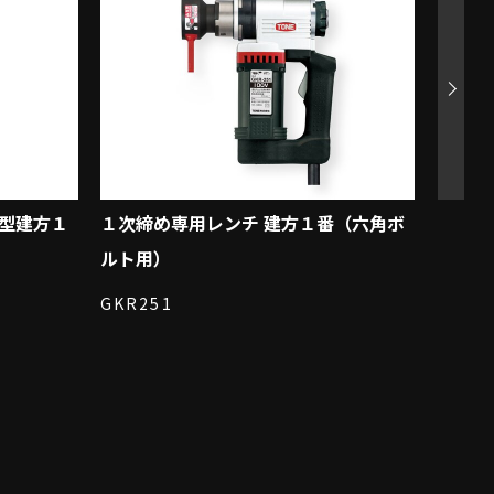
ー型建方１
１次締め専用レンチ 建方１番（六角ボ
１次締
ルト用）
アボル
GKR251
CKS2