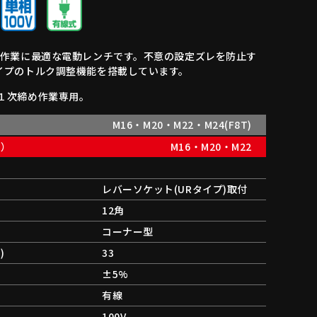
め作業に最適な電動レンチです。不意の設定ズレを防止す
イプのトルク調整機能を搭載しています。
１次締め作業専用。
）
M16・M20・M22・M24(F8T)
力）
M16・M20・M22
レバーソケット(URタイプ)取付
12角
コーナー型
)
33
±5%
有線
100V