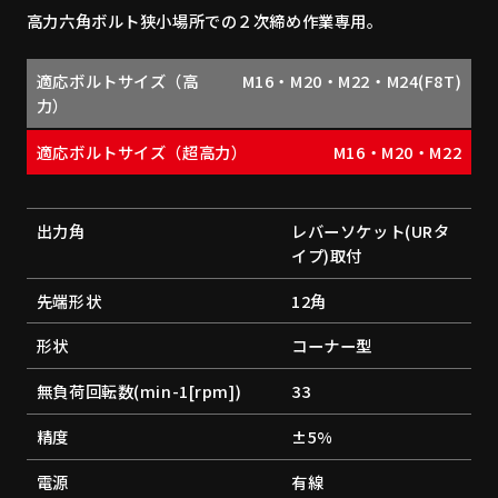
高力六角ボルト狭小場所での２次締め作業専用。
適応ボルトサイズ（高
M16・M20・M22・M24(F8T)
力）
適応ボルトサイズ（超高力）
M16・M20・M22
出力角
レバーソケット(URタ
イプ)取付
先端形状
12角
形状
コーナー型
無負荷回転数(min-1[rpm])
33
精度
±5%
電源
有線