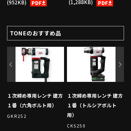
(1,288KB)
(952KB)
TONEのおすすめ品
ー
１次締め専用レンチ 建方
１次締め専用レンチ 建方
シ
１番（六角ボルト用）
１番（トルシアボルト
用）
GKR252
CKS250
G