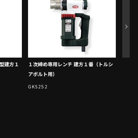
ー型建方１
１次締め専用レンチ 建方１番（トルシ
１次締
アボルト用）
アボル
GKS252
CKS2