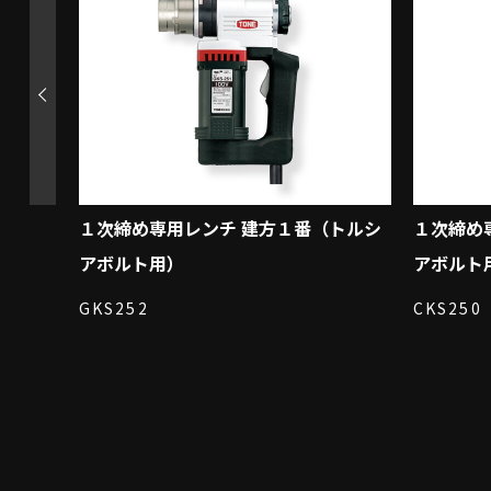
建方１
１次締め専用レンチ 建方１番（トルシ
１次締め
アボルト用）
アボルト
GKS252
CKS250