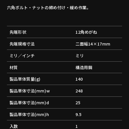
六角ボルト・ナットの締め付け・緩め作業。
先端形状
12角めがね
先端規格寸法
二面幅14×17mm
ミリ／インチ
ミリ
材質
構造用鋼
製品単体質量(g)
140
製品単体寸法(mm)w
248
製品単体寸法(mm)d
25
製品単体寸法(mm)h
9.5
入数
1