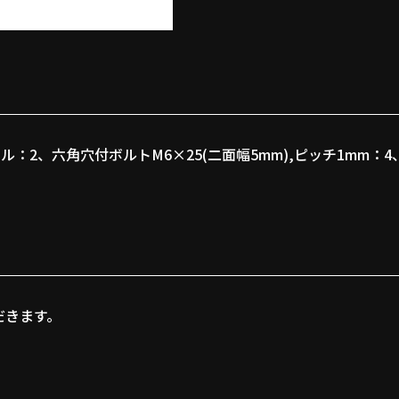
2、六角穴付ボルトM6×25(二面幅5mm),ピッチ1mm：4、
だきます。