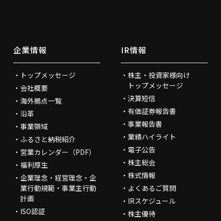
企業情報
IR情報
トップメッセージ
株主・投資家様向け
トップメッセージ
会社概要
決算短信
海外拠点一覧
有価証券報告書
沿革
事業報告書
事業領域
業績ハイライト
ふるさと納税紹介
電子公告
営業カレンダー（PDF）
株主総会
福利厚生
株式情報
企業理念・経営理念・企
業行動規範・事業主行動
よくあるご質問
計画
IRスケジュール
ISO認証
株主優待