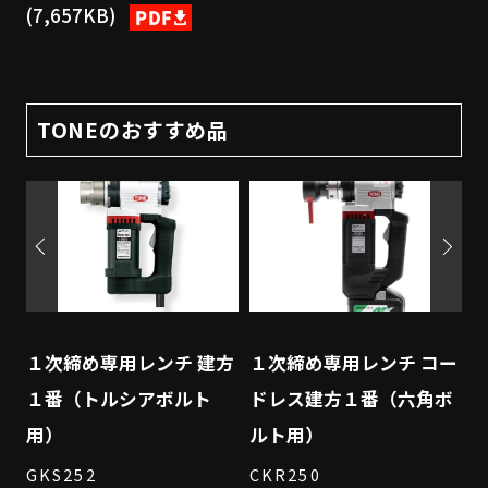
(7,657KB)
TONEのおすすめ品
ー
１次締め専用レンチ 建方
１次締め専用レンチ コー
ボ
１番（トルシアボルト
ドレス建方１番（六角ボ
用）
ルト用）
GKS252
CKR250
G