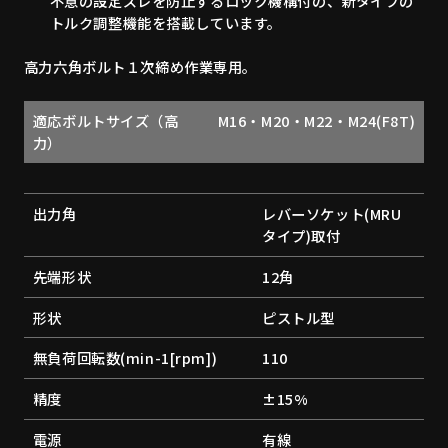
不意の設定ズレを防止するロック機構付の、新タイプの
トルク調整機能を搭載しています。
高力六角ボルト１次締め作業専用。
適応ボルトサイズ（高
M16・M20・M22・M24(F8T)
力）
出力角
レバーソケット(MRU
タイプ)取付
先端形状
12角
形状
ピストル型
無負荷回転数(min-1[rpm])
110
精度
±15%
電源
有線