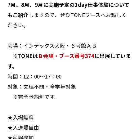
7月、8月、9月に実施予定の1day仕事体験
について
もご紹介
しますので、ぜひTONEブースへお越しく
ださい。
会場：インテックス大阪・６号館ＡＢ
※TONEは
Ｂ会場・ブース番号374
に出展していま
す。
時間：12：00～17：00
対象：文理不問・全学年対象
※完全予約制です。
★入場無料
★入退場自由
★私服参加