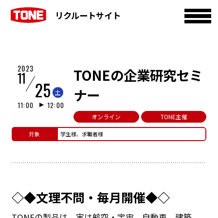
リクルートサイト
2023
TONEの企業研究セミ
11
25
ナー
土
11:00
12:00
オンライン
TONE主催
対象
学生様、求職者様
◇◆⽂理不問・毎月開催◆◇
TONEの製品は、実は航空・宇宙、⾃動⾞、建築、