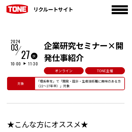
リクルートサイト
2024
企業研究セミナー×開
03
27
発仕事紹介
水
10:00
11:30
オンライン
TONE主催
「理系専攻」で「開発・設計・生産技術職に興味のある方
対象
（22～27年卒）」対象
★こんな方にオススメ★