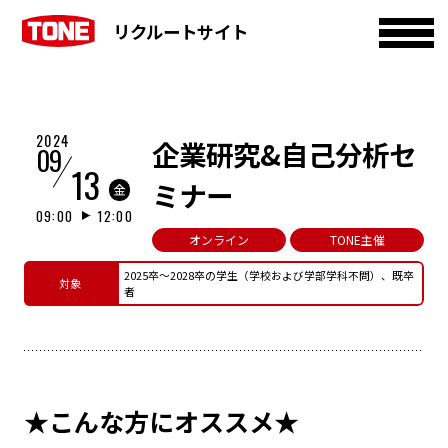
リクルートサイト
2024
企業研究&自己分析セ
09
13
ミナー
金
09:00
12:00
オンライン
TONE主催
2025卒～2028卒の学生（学校および学部学科不問）、既卒
対象
者
★こんな方にオススメ★