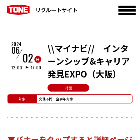
リクルートサイト
2024
\\マイナビ// インタ
06
02
ーンシップ&キャリア
日
12:00
17:00
発見EXPO（大阪）
対面
対象
文理不問・全学年対象
▼バナーをタップすると詳細ページ