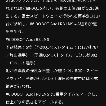
GT300クラスでは、全戦でA、Bの2組に分かれてそ
れぞれ10分間のQ1を行い、各組の上位8台がQ2に進
出する。富士スピードウェイで行われる第4戦には27
台が参加し、#6 DOBOT Audi R8 LMSはA組でQ2進
出を狙う。
#6 DOBOT Audi R8 LMS
予選結果：5位（予選Q1ベストタイム：1分37秒767
／片山選手） （予選Q2ベストタイム：1分36秒982
／ロベルト選手）
朝から真夏の強烈な日差しが照りつける富士スピー
ドウェイ。予選が行われる土曜日の午前中には公式
練習が行われ、
#6 DOBOT Audi R8 LMSは3番手タイムをマークし、
仕上がりの良さをアピールする。