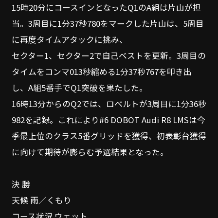
15時20分にコースインとなったQ1のA組は片山が担
当。3周目に1分37秒780をマークした片山は、5周目
に再度タイムアタックに挑み、
セクター1、セクター2で自己ベストを更新。3周目の
タイムをコンマ013秒縮める1分37秒767を叩き出
し、A組5番手でQ1突破を果たした。
16時13分からのQ2では、ロベルトが3周目に1分36秒
982を記録。これにより#6 DOBOT Audi R8 LMSは今
季最上位のクラス5番グリッドを獲得、初表彰台獲得
に向けて期待が膨らむ予選結果となった。
決 勝
天候 雨／くもり
コース状況 ウェット