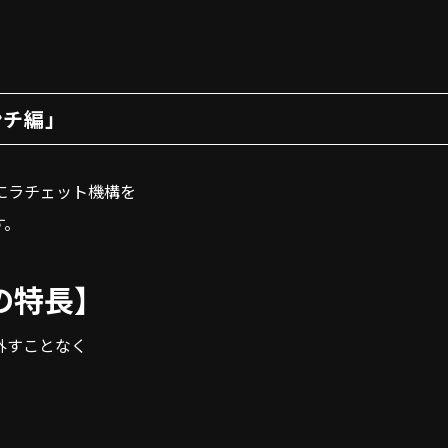
ンチ編」
にラチェット機構を
す。
の特長】
外すことなく
。