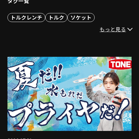
タグ一覧
トルクレンチ
トルク
ソケット
ヘキサゴンレンチ
ビット
スパナ
プライヤ
もっと見る
ハンマー
T形レンチ
ドライバー
その他（工具）
英語版（english)
ナットランナー
モンキレンチ
ハンドル
ペンチ
ニッパ
自動車向け
建築
産業
ステンレス
計測工具
クイックフィット
トルクス
パワーレンチ
アダプタ
ラチェット
電動
スナップリング
救出工具
めがね
コンパクト
ストレージ
DIY
知っとかないTONE
工具読本シリーズ
新人が聞く!TONE社員おススメ工具
TONE社員が動画で解説シリーズ
製品ショート動画