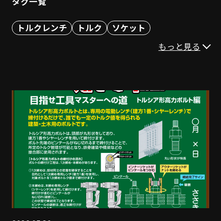
タグ一覧
トルクレンチ
トルク
ソケット
ヘキサゴンレンチ
ビット
スパナ
プライヤ
もっと見る
ハンマー
T形レンチ
ドライバー
その他（工具）
英語版（english)
ナットランナー
モンキレンチ
ハンドル
ペンチ
ニッパ
自動車向け
建築
産業
ステンレス
計測工具
クイックフィット
トルクス
パワーレンチ
アダプタ
ラチェット
電動
スナップリング
救出工具
めがね
コンパクト
ストレージ
DIY
知っとかないTONE
工具読本シリーズ
新人が聞く!TONE社員おススメ工具
TONE社員が動画で解説シリーズ
製品ショート動画